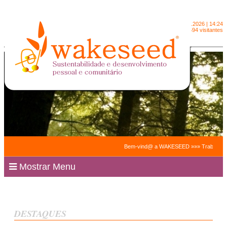
Domingo
9.8.2026 | 14:24
2091594 visitantes
Bem-vind@ a WAKESEED »»» Trabalhamos para 
Mostrar Menu
DESTAQUES