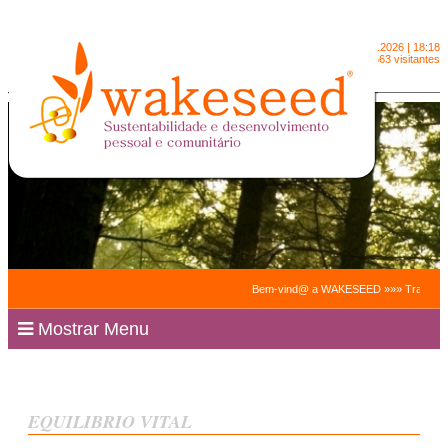
Sexta-feira
7.8.2026 | 18:18
2090563 visitantes
Bem-vind@ a WAKESEED »»» Trabalhamos para
Mostrar Menu
EQUILIBRIO VITAL