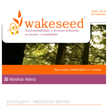
Sexta-feira
7.8.2026 | 06:24
2090460 visitantes
Bem-vind@ a WAKESEED »»» Trabalhamos para facil
Mostrar Menu
DESTAQUE - PROJETOS BIPZIP