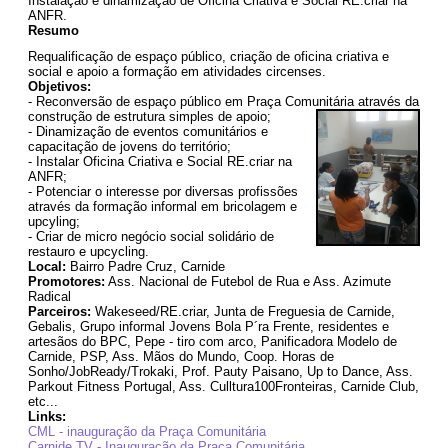
Instalação e dinamização de Oficina Criativa e Social RE.criar na
ANFR.
Resumo
Requalificação de espaço público, criação de oficina criativa e
social e apoio a formação em atividades circenses.
Objetivos:
- Reconversão de espaço público em Praça Comunitária através da
construção de estrutura simples de apoio;
- Dinamização de eventos comunitários e
capacitação de jovens do território;
- Instalar Oficina Criativa e Social RE.criar na
ANFR;
- Potenciar o interesse por diversas profissões
através da formação informal em bricolagem e
upcyling;
- Criar de micro negócio social solidário de
restauro e upcycling.
Local:
Bairro Padre Cruz, Carnide
Promotores:
Ass. Nacional de Futebol de Rua e Ass. Azimute
Radical
Parceiros:
Wakeseed/RE.criar, Junta de Freguesia de Carnide,
Gebalis, Grupo informal Jovens Bola P´ra Frente, residentes e
artesãos do BPC, Pepe - tiro com arco, Panificadora Modelo de
Carnide, PSP, Ass. Mãos do Mundo, Coop. Horas de
Sonho/JobReady/Trokaki, Prof. Pauty Paisano, Up to Dance, Ass.
Parkout Fitness Portugal, Ass. Culltura100Fronteiras, Carnide Club,
etc...
Links:
CML - inauguração da Praça Comunitária
Carnide TV - Inauguração da Praça Comunitária