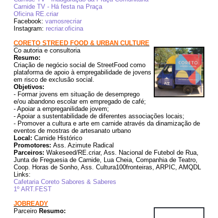
Carnide TV - Há festa na Praça
Oficina RE.criar
Facebook:
vamosrecriar
Instagram:
recriar.oficina
CORETO STREED FOOD & URBAN CULTURE
Co autoria e consultoria
Resumo:
Criação de negócio social de StreetFood como
plataforma de apoio à empregabilidade de jovens
em risco de exclusão social.
Objetivos:
- Formar jovens em situação de desemprego
e/ou abandono escolar em empregado de café;
- Apoiar a empreganilidade jovem;
- Apoiar a sustentabilidade de diferentes associações locais;
- Promover a cultura e arte em carnide através da dinamização de
eventos de mostras de artesanato urbano
Local:
Carnide Histórico
Promotores:
Ass. Azimute Radical
Parceiros:
Wakeseed/RE.criar, Ass. Nacional de Futebol de Rua,
Junta de Freguesia de Carnide, Lua Cheia, Companhia de Teatro,
Coop. Horas de Sonho, Ass. Cultura100fronteiras, ARPIC, AMQDL
Links:
Cafetaria Coreto Sabores & Saberes
1º ART.FEST
JOBREADY
Parceiro
Resumo: