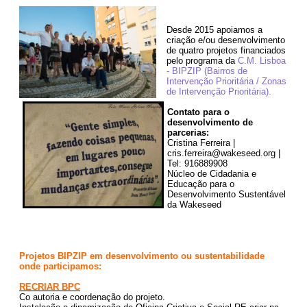
Desde 2015 apoiamos a
criação e/ou desenvolvimento
de quatro projetos financiados
pelo programa da
C.M. Lisboa
- BIPZIP (Bairros de
Intervenção Prioritária / Zonas
de Intervenção Prioritária).
Contato para o
desenvolvimento de
parcerias:
Cristina Ferreira |
cris.ferreira@wakeseed.org |
Tel: 916889908
Núcleo de Cidadania e
Educação para o
Desenvolvimento Sustentável
da Wakeseed
Projetos BIPZIP em desenvolvimento ou sustentabilidade
onde participamos:
RECRIAR BPC
Co autoria e coordenação do projeto.