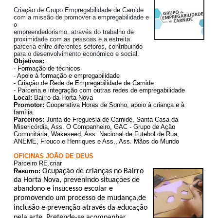
Criação de Grupo Empregabilidade de Carnide
com a missão de promover a empregabilidade e
o
empreendedorismo, através do trabalho de
proximidade com as pessoas e a estreita
parceria entre diferentes setores, contribuindo
para o desenvolvimento económico e social.
Objetivos:
- Formação de técnicos
- Apoio à formação e empregabilidade
- Criação de Rede de Empregabilidade de Carnide
- Parceria e integração com outras redes de empregabilidade
Local:
Bairro da Horta Nova
Promotor:
Cooperativa Horas de Sonho, apoio à criança e à
família
Parceiros:
Junta de Freguesia de Carnide, Santa Casa da
Misericórdia, Ass. O Companheiro, GAC - Grupo de Ação
Comunitária, Wakeseed, Ass. Nacional de Futebol de Rua,
ANEME, Frouco e Henriques e Ass., Ass. Mãos do Mundo
OFICINAS JOÃO DE DEUS
Parceiro RE.criar
Resumo:
Ocupação de crianças no Bairro
da Horta Nova, prevenindo situações de
abandono e insucesso escolar e
promovendo um processo de mud
ança,
de
inclusão e prevenção através da educação
pela arte. Pretende-se acompanhar