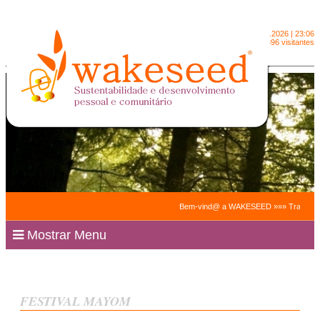
Sexta-feira
6.8.2026 | 23:06
2090396 visitantes
Bem-vind@ a WAKESEED »»» Trabalhamos para 
Mostrar Menu
FESTIVAL MAYOM