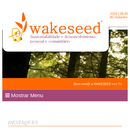
Segunda-feira
10.8.2026 | 08:49
2091980 visitantes
Bem-vind@ a WAKESEED »»» Trabalhamos par
Mostrar Menu
DESTAQUES