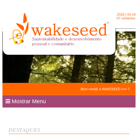
Sábado
8.8.2026 | 04:18
2090957 visitantes
Bem-vind@ a WAKESEED »»» Trabalhamos p
Mostrar Menu
DESTAQUES