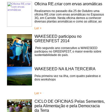
Oficina RE.criar com ervas aromáticas
Realizamos no passado dia 25 de Outubro uma
oficina RE.criar com ervas aromáticas no Espassus
3G, em Carnide. Nesta oficina demos a conhecer
diversas plantas aromáticas e como as utilizar, ao
natural e secas, em refrescos, tisanas, sal
Ler +
aromático, sais de banho e em delicados e úteis
presentes.
WAKESEED participou no
GREENFEST 2014
Pelo segundo ano consecutivo a WAKESEED
participou no GREENFEST, o maior evento sobre
sustentabilidade do país.
Ler +
WAKESEED NA ILHA TERCEIRA
Pela primeira vez na ilha, com quatro palestras e
dois workshops
Ler +
CICLO DE OFICINAS Pelas Sementes,
pela Alimentação e pela Democracia
da Terra