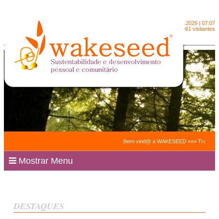
Sábado
8.8.2026 | 07:07
2091061 visitantes
Bem-vind@ a WAKESEED »»» Trabalhamos par
Mostrar Menu
DESTAQUES