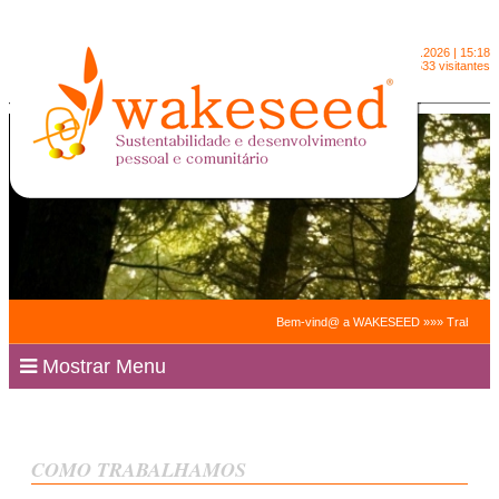
Sexta-feira
7.8.2026 | 15:18
2090533 visitantes
Bem-vind@ a WAKESEED »»» Trabalhamos para 
Mostrar Menu
COMO TRABALHAMOS