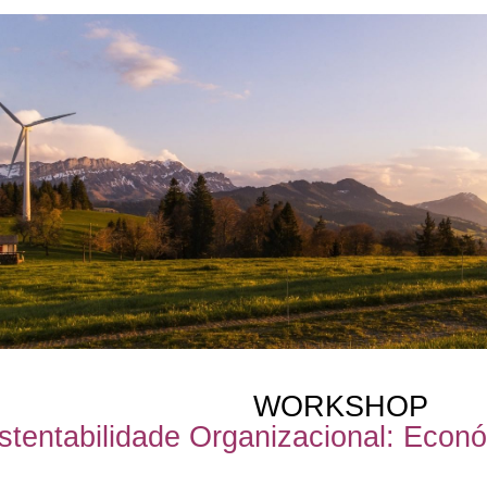
TRANSFORMAÇÃO
PESSOAL
NCIA EMOCIONAL
TERAPIA PRÂNICA ® e
JARDINS TERAPÊUT
PSICOTERAPIA PRANICA ®
NCIA ESPIRITUAL
MASSAGEM AYURVÉDICA
CÍRCULOS DE SEM
E
WORKSHOPS DE
Sobre Frederica Teixe
LIDADE:
MASSAGENS
Pepa Bernardes
AMA
TERAPÊUTICAS
IO PESSOAL
PORTAL DA VISÃO
M O CONFLITO
ESPIRAL DA VIDA
iver com Propósito
CLÍNICA SOCIAL
o Projeto
Curso iniciação â Meditação
Festival MAYOM
Sobre Carlos Poço
WORKSHOP
stentabilidade Organizacional: Econó