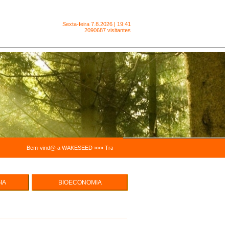
Sexta-feira
7.8.2026 | 19:41
2090687 visitantes
Bem-vind@ a WAKESEED »»» Trabalhamos para facilitar a sustentabilidade pessoal e a 
IA
BIOECONOMIA
e Hortas
ECO EMPREENDEDORISMO
cas
UREZA -
MODELOS ECONÓMICOS,
INTEGRADOS E SISTÉMICOS
SUSTENTABILIDADE