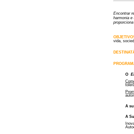
Encontrar r
harmonia e 
proporciona
OBJETIVO
vida, socie
DESTINAT
PROGRA
O
E
Como
toler
Prom
auton
A su
A Su
Inova
Auto