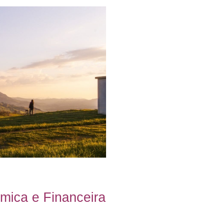
ORGANIZACIONAL
ICOS
FINANCIAMENTO SOCIAL,
ÉTICO E ALTERNATIVO
ENTES
FLORESCIMENTO HUMANO
E ORGANIZACIONAL
ira e
Sobre Emídio Ferra
mica e Financeira