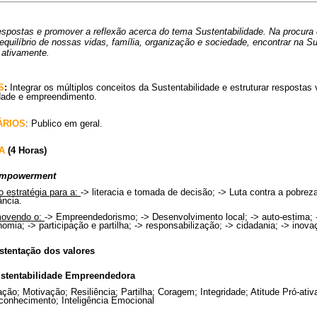
espostas e promover a reflexão acerca do tema Sustentabilidade. Na procura
equilíbrio de nossas vidas, família, organização e sociedade, encontrar na Su
 ativamente.
S
:
Integrar os múltiplos conceitos da Sustentabilidade e estruturar respostas
dade e empreendimento.
ÁRIOS
: Publico em geral.
MA
(4 Horas)
mpowerment
 estratégia para a:
-> literacia e tomada de decisão; -> Luta contra a pobreza
ância.
ovendo o:
-> Empreendedorismo; -> Desenvolvimento local; -> auto-estima; ->
omia; -> participação e partilha; -> responsabilização; -> cidadania; -> inov
stentação dos valores
stentabilidade Empreendedora
ção; Motivação; Resiliência; Partilha; Coragem; Integridade; Atitude Pró-ativ
conhecimento; Inteligência Emocional