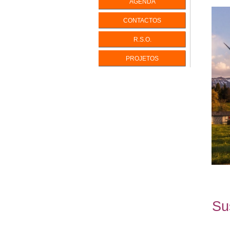
AGENDA
INTELIGÊ
CONTACTOS
INTELIGÊ
R.S.O.
PERFIS D
PERSONA
PROJETOS
ENEAGR
EQUILÍBR
LIDAR CO
IKIGAI - V
A Vida com
Su