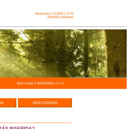
Sexta-feira
7.8.2026 | 17:31
2090554 visitantes
Bem-vind@ a WAKESEED »»» Trabalhamos para facilitar a sustentabilidade pessoal e 
IA
BIOECONOMIA
e Hortas
ECO EMPREENDEDORISMO
cas
UREZA -
MODELOS ECONÓMICOS,
INTEGRADOS E SISTÉMICOS
TÁS INSERIDA?
SUSTENTABILIDADE