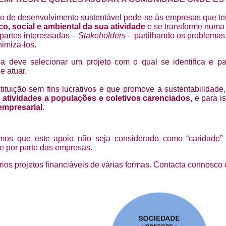
TRANSFORMAÇÃO
PESSOAL
NCIA EMOCIONAL
TERAPIA PRÂNICA ® e
JARDINS TERAPÊUT
o de desenvolvimento sustentável pede-se às empresas que 
PSICOTERAPIA PRANICA ®
o, social e ambiental da sua atividade
e se transforme numa
NCIA ESPIRITUAL
MASSAGEM AYURVÉDICA
CÍRCULOS DE SEM
partes interessadas –
Stakeholders -
partilhando os problemas
nimiza-los.
E
WORKSHOPS DE
Sobre Frederica Teixe
LIDADE:
MASSAGENS
Pepa Bernardes
AMA
TERAPÊUTICAS
a deve selecionar um projeto com o qual se identifica e p
IO PESSOAL
PORTAL DA VISÃO
e atuar.
M O CONFLITO
ESPIRAL DA VIDA
ituição sem fins lucrativos e que promove a sustentabilidade
iver com Propósito
CLÍNICA SOCIAL
 atividades a populações e coletivos carenciados
, e para 
empresarial
.
o Projeto
Curso iniciação â Meditação
Festival MAYOM
mos que este apoio não seja considerado como “caridade”
Sobre Carlos Poço
e por parte das empresas.
ios projetos financiáveis de várias formas.
Contacta connosco