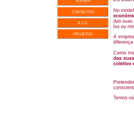
AGENDA
INTELIGÊ
No model
CONTACTOS
económic
INTELIGÊ
das suas 
R.S.O.
los ou mi
PERFIS D
PERSONA
PROJETOS
ENEAGR
A empres
EQUILÍBR
diferença 
LIDAR CO
Como inst
IKIGAI - V
das suas
coletivo 
A Vida com
Pretende
conscient
Temos vár