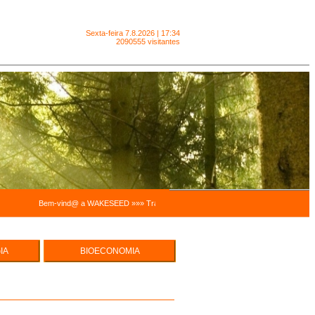
Sexta-feira
7.8.2026 | 17:34
2090555 visitantes
Bem-vind@ a WAKESEED »»» Trabalhamos para facilitar a sustentabilidade pessoal e a
IA
BIOECONOMIA
e Hortas
ECO EMPREENDEDORISMO
cas
UREZA -
MODELOS ECONÓMICOS,
INTEGRADOS E SISTÉMICOS
SUSTENTABILIDADE