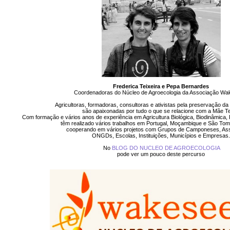
TRANSFORMAÇÃO
PESSOAL
NCIA EMOCIONAL
TERAPIA PRÂNICA ® e
JARDINS TERAPÊUT
PSICOTERAPIA PRANICA ®
NCIA ESPIRITUAL
MASSAGEM AYURVÉDICA
CÍRCULOS DE SEM
E
WORKSHOPS DE
Sobre Frederica Teixe
LIDADE:
MASSAGENS
Pepa Bernardes
AMA
TERAPÊUTICAS
IO PESSOAL
PORTAL DA VISÃO
M O CONFLITO
ESPIRAL DA VIDA
Frederica Teixeira e Pepa Bernardes
Coordenadoras do Núcleo de Agroecologia da Associação W
iver com Propósito
CLÍNICA SOCIAL
Agricultoras, formadoras, consultoras e ativistas pela preservação da 
são apaixonadas por tudo o que se relacione com a Mãe Te
o Projeto
Curso iniciação â Meditação
Com formação e vários anos de experiência em Agricultura Biológica, Biodinâmica,
têm realizado vários trabalhos em Portugal, Moçambique e São Tom
cooperando em vários projetos com Grupos de Camponeses, As
Festival MAYOM
ONGDs, Escolas, Instituições, Municípios e Empresas.
Sobre Carlos Poço
No
BLOG DO NUCLEO DE AGROECOLOGIA
pode ver um pouco deste percurso