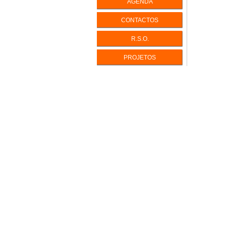
AGENDA
INTELIGÊ
CONTACTOS
INTELIGÊ
R.S.O.
PERFIS D
PERSONA
PROJETOS
ENEAGR
EQUILÍBR
LIDAR CO
IKIGAI - V
A Vida com