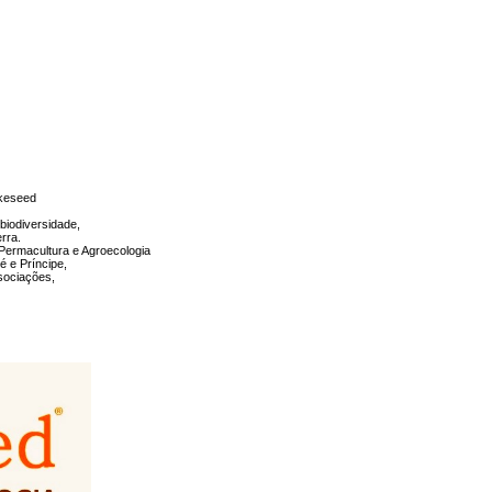
ORGANIZACIONAL
ICOS
FINANCIAMENTO SOCIAL,
ÉTICO E ALTERNATIVO
ENTES
FLORESCIMENTO HUMANO
E ORGANIZACIONAL
ira e
Sobre Emídio Ferra
akeseed
biodiversidade,
rra.
 Permacultura e Agroecologia
é e Príncipe,
sociações,