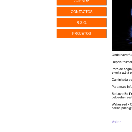
AGENDA
INTELIGÊ
CONTACTOS
INTELIGÊ
R.S.O.
PERFIS D
PERSONA
PROJETOS
ENEAGR
EQUILÍBR
LIDAR CO
Onde haverá 
IKIGAI - V
Depois "alime
A Vida com
Para de segui
e volta até à 
Caminhada s
Para mais Inf
Be Love Be F
belovebefree
Wakeseed - C
carlos.poco@
Voltar