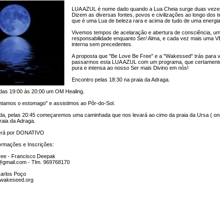
TRANSFORMAÇÃO
LUA AZUL é nome dado quando a Lua Cheia surge duas vez
PESSOAL
NCIA EMOCIONAL
TERAPIA PRÂNICA ® e
JARDINS TERAPÊUT
Dizem as diversas fontes, povos e civilizações ao longo dos 
PSICOTERAPIA PRANICA ®
que é uma Lua de beleza rara e acima de tudo de uma energia
NCIA ESPIRITUAL
MASSAGEM AYURVÉDICA
CÍRCULOS DE SEM
Vivemos tempos de acelaração e abertura de consciência, u
responsabilidade enquanto Ser/ Alma, e cada vez mais uma
interna sem precedentes.
E
WORKSHOPS DE
Sobre Frederica Teixe
LIDADE:
MASSAGENS
Pepa Bernardes
A proposta que "Be Love Be Free" e a "Wakessed" trás para 
AMA
TERAPÊUTICAS
IO PESSOAL
PORTAL DA VISÃO
passarmos esta LUA AZUL com um programa, que certamente
pura e intensa ao nosso Ser mais Divino em nós!
M O CONFLITO
ESPIRAL DA VIDA
Encontro pelas 18:30 na praia da Adraga.
das 19:00 às 20:00 um OM Healing.
iver com Propósito
CLÍNICA SOCIAL
ntamos o estomago" e assistimos ao Pôr-do-Sol.
o Projeto
Curso iniciação â Meditação
da, pelas 20:45 começaremos uma caminhada que nos levará ao cimo da praia da Ursa ( on
praia da Adraga.
Festival MAYOM
erá por DONATIVO
Sobre Carlos Poço
ormações e Inscrições:
ree - Francisco Deepak
@gmail.com - Tlm. 969768170
arlos Poço
wakeseed.org