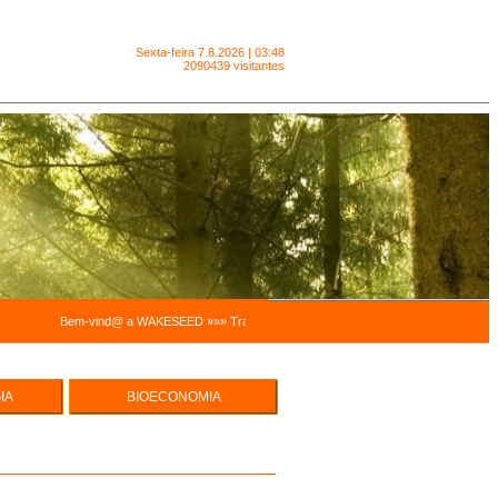
Sexta-feira
7.8.2026 | 03:48
2090439 visitantes
Bem-vind@ a WAKESEED »»» Trabalhamos para facilitar a sustentabilidade pessoal e a
IA
BIOECONOMIA
e Hortas
ECO EMPREENDEDORISMO
cas
UREZA -
MODELOS ECONÓMICOS,
INTEGRADOS E SISTÉMICOS
SUSTENTABILIDADE