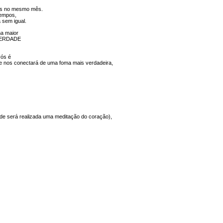
ORGANIZACIONAL
es no mesmo mês.
ICOS
FINANCIAMENTO SOCIAL,
tempos,
ÉTICO E ALTERNATIVO
 sem igual.
ENTES
FLORESCIMENTO HUMANO
ma maior
E ORGANIZACIONAL
 VERDADE
ira e
Sobre Emídio Ferra
vós é
 nos conectará de uma foma mais verdadeira,
de será realizada uma meditação do coração),