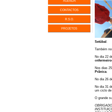
AGENDA
INTELIGÊ
CONTACTOS
INTELIGÊ
R.S.O.
PERFIS D
PERSONA
PROJETOS
ENEAGR
EQUILÍBR
LIDAR CO
Setúbal
.
IKIGAI - V
Também no 
A Vida com
No dia 22 d
e
nfermeiro
Nos dias 25
Prânica
.
No dia 26 
No dia 31 
um ciclo d
O grande su
OBRIGADO
INSTITUI