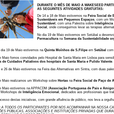
TRANSFORMAÇÃO
DURANTE O MÊS DE MAIO A WAKESEED PART
PESSOAL
NCIA EMOCIONAL
TERAPIA PRÂNICA ® e
JARDINS TERAPÊUT
AS SEGUINTES ATIVIDADES GRATUITAS:
PSICOTERAPIA PRANICA ®
De 14 a 18 de Maio estivemos na
Feira Social de
NCIA ESPIRITUAL
MASSAGEM AYURVÉDICA
CÍRCULOS DE SEM
Sustentáveis em Pequenos Espaços
, com um Wo
Sustentável
, com uma Palestra sobre
Inteligênci
E
WORKSHOPS DE
Sobre Frederica Teixe
LIDADE:
MASSAGENS
Pepa Bernardes
Social
, onde conseguimos levar as terapias altern
AMA
TERAPÊUTICAS
IO PESSOAL
PORTAL DA VISÃO
No dia 19 de Maio estivemos em Setúbal a desenvo
Permacultura
na
Semana da Sustentabilidade or
M O CONFLITO
ESPIRAL DA VIDA
iver com Propósito
CLÍNICA SOCIAL
dia 19 de Maio estivemos na
Quinta Moínhos de S.Filipe
em
Setúbal
com 
o Projeto
Curso iniciação â Meditação
e Maio fomos convidados pelo Hospital de Santa Maria em Lisboa para sensib
s de Cuidados Paliativos dos hospitais de Santa Maria e Pulido Valente
.
Festival MAYOM
 e 26 de Maio estivemos na Feira das Alternativas em Sintra, com duas pale
Sobre Carlos Poço
de Maio realizamos um Workshop sobre
Hortas
na
Feira Social de Paço de 
de Maio estivemos na APPACDM (
Associação Portuguesa de Pais e Amigos
e Workshops de
Inteligência Emocional
, dedicados aos profissionais que tr
cesso destas iniciativas, com grande afluência de público, nos leva a orgulh
 A TODOS OS PARTICIPANTES POR NOS ACOMPANHAR NA NOSSA CAM
ÇÕES PÚBLICAS, ASSOCIAÇÕES E INSTITUIÇÕES PRIVADAS QUE DUR