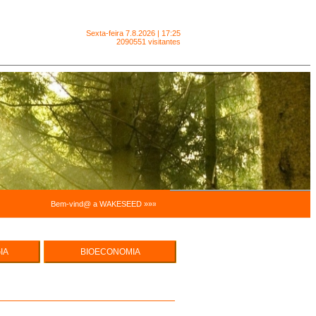
Sexta-feira
7.8.2026 | 17:25
2090551 visitantes
Bem-vind@ a WAKESEED »»» Trabalhamos para facilitar a sustentabilidade pessoal
IA
BIOECONOMIA
e Hortas
ECO EMPREENDEDORISMO
cas
UREZA -
MODELOS ECONÓMICOS,
INTEGRADOS E SISTÉMICOS
SUSTENTABILIDADE