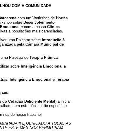
ORGANIZACIONAL
ILHOU COM A COMUNIDADE
ICOS
FINANCIAMENTO SOCIAL,
ÉTICO E ALTERNATIVO
 Barcarena
com um Workshop de
Hortas
ENTES
FLORESCIMENTO HUMANO
E ORGANIZACIONAL
rkshop sobre
Desenvolvimento
a Emocional
e com a nossa
Clínica
ira e
Sobre Emídio Ferra
ativas a populações mais carenciadas.
lver uma Palestra sobre
Introdução à
ganizada pela Câmara Municipal de
uma Palestra de
Terapia Prânica
.
ilizar sobre
Inteligência Emocional
a
stras:
Inteligência Emocional
e
Terapia
Arcos
.
 do Cidadão Deficiente Mental
) a iniciar
abalham com este público tão específico.
ar-nos do nosso trabalho!
INHADA!!! E OBRIGADO A TODAS AS
ANTE ESTE MÊS NOS PERMITIRAM