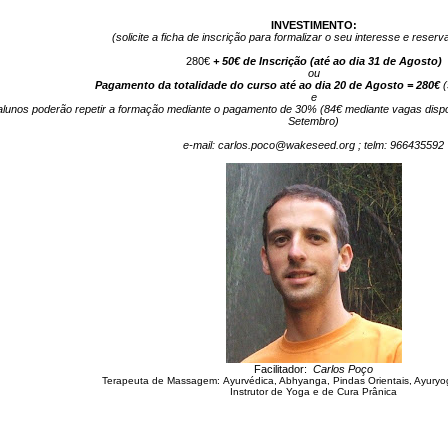
INVESTIMENTO:
(solicite a ficha de inscrição para formalizar o seu interesse e reserv
280€
+ 50€ de Inscrição (até ao dia 31 de Agosto)
ou
Pagamento da totalidade do curso até ao dia 20 de Agosto = 280€
(
e
alunos poderão repetir a formação mediante o pagamento de 30% (84€ mediante vagas dispon
Setembro)
e-mail: carlos.poco@wakeseed.org ; telm: 966435592
Facilitador:
Carlos Poço
Terapeuta de Massagem:
Ayurvédica, Abhyanga, Pindas Orientais, Ayuryo
Instrutor de Yoga e de Cura Prânica