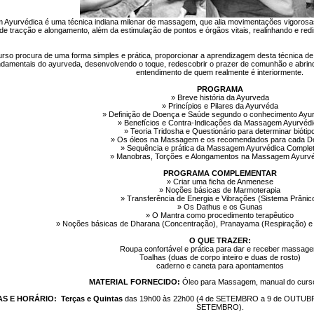
Ayurvédica é uma técnica indiana milenar de massagem, que alia movimentações vigoros
e tracção e alongamento, além da estimulação de pontos e órgãos vitais, realinhando e red
urso procura de uma forma simples e prática, proporcionar a aprendizagem desta técnica 
undamentais do ayurveda, desenvolvendo o toque, redescobrir o prazer de comunhão e abrind
entendimento de quem realmente é interiormente.
PROGRAMA
» Breve história da Ayurveda
» Princípios e Pilares da Ayurvéda
» Definição de Doença e Saúde segundo o conhecimento Ayu
» Benefícios e Contra-Indicações da Massagem Ayurvéd
» Teoria Tridosha e Questionário para determinar biótip
» Os óleos na Massagem e os recomendados para cada D
» Sequência e prática da Massagem Ayurvédica Comple
» Manobras, Torções e Alongamentos na Massagem Ayurv
PROGRAMA COMPLEMENTAR
» Criar uma ficha de Anmenese
» Noções básicas de Marmoterapia
» Transferência de Energia e Vibrações (Sistema Prânic
» Os Dathus e os Gunas
» O Mantra como procedimento terapêutico
» Noções básicas de Dharana (Concentração), Pranayama (Respiração) e
O QUE TRAZER:
Roupa confortável e prática para dar e receber massag
Toalhas (duas de corpo inteiro e duas de rosto)
caderno e caneta para apontamentos
MATERIAL FORNECIDO:
Óleo para Massagem, manual do curso
AS E HORÁRIO:
Terças e Quintas
das 19h00 às 22h00 (4 de SETEMBRO a 9 de OUTUBRO
SETEMBRO).