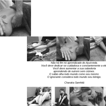
TRANSFORMAÇÃO
PESSOAL
NCIA EMOCIONAL
TERAPIA PRÂNICA ® e
JARDINS TERAPÊUT
PSICOTERAPIA PRANICA ®
NCIA ESPIRITUAL
MASSAGEM AYURVÉDICA
CÍRCULOS DE SEM
E
WORKSHOPS DE
Sobre Frederica Teixe
LIDADE:
MASSAGENS
Pepa Bernardes
AMA
TERAPÊUTICAS
IO PESSOAL
PORTAL DA VISÃO
M O CONFLITO
ESPIRAL DA VIDA
iver com Propósito
CLÍNICA SOCIAL
o Projeto
Curso iniciação â Meditação
Festival MAYOM
Não há fim no aprendizado do Ayurveda.
Você deve dedicar-se cuidadosa e constantemente a ele
Sobre Carlos Poço
Você deve aumentar a sua sabedoria
aprendendo de outrem sem ciúmes.
O sábio olha todo mundo como seu mestre.
O ignorante considera todo mundo seu inimigo.
Charaka Samhitá