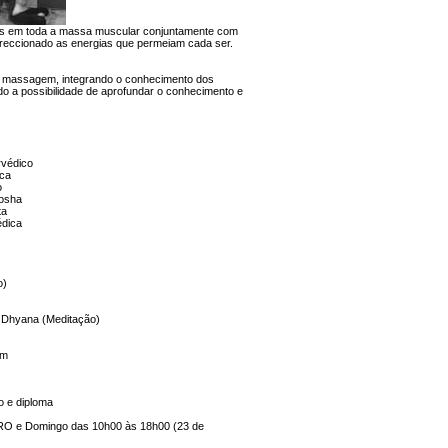
as em toda a massa muscular conjuntamente com
ireccionado as energias que permeiam cada ser.
de massagem, integrando o conhecimento dos
o a possibilidade de aprofundar o conhecimento e
rvédico
ica
o
osha
ta
édica
o)
 Dhyana (Meditação)
em
 e diploma
 e Domingo das 10h00 às 18h00 (23 de