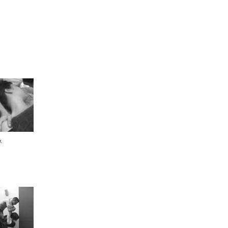
ORGANIZACIONAL
ICOS
FINANCIAMENTO SOCIAL,
ÉTICO E ALTERNATIVO
ENTES
FLORESCIMENTO HUMANO
E ORGANIZACIONAL
ira e
Sobre Emídio Ferra
.