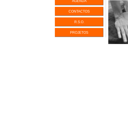
AGENDA
INTELIGÊ
CONTACTOS
INTELIGÊ
R.S.O.
PERFIS D
PERSONA
PROJETOS
ENEAGR
EQUILÍBR
LIDAR CO
IKIGAI - V
A Vida com