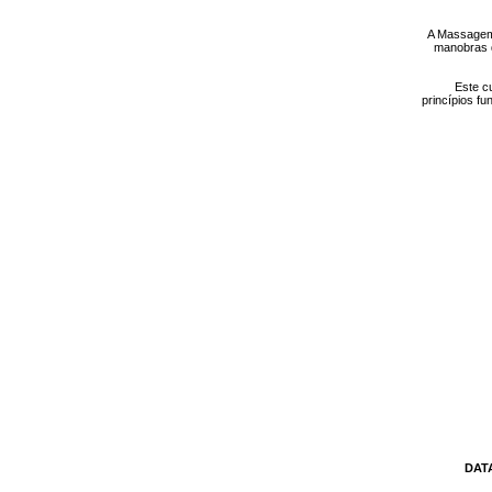
A Massagem 
manobras d
Este c
princípios f
DAT