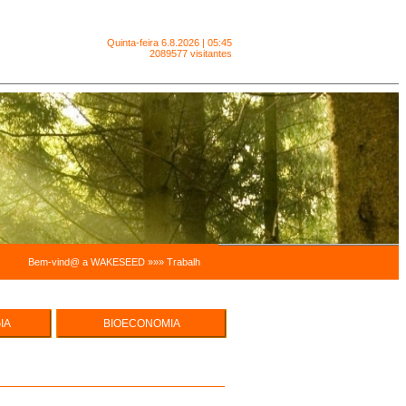
Quinta-feira
6.8.2026 | 05:45
2089577 visitantes
Bem-vind@ a WAKESEED »»» Trabalhamos para facilitar a sustentabilidade pessoal e a sust
IA
BIOECONOMIA
e Hortas
ECO EMPREENDEDORISMO
cas
UREZA -
MODELOS ECONÓMICOS,
INTEGRADOS E SISTÉMICOS
SUSTENTABILIDADE