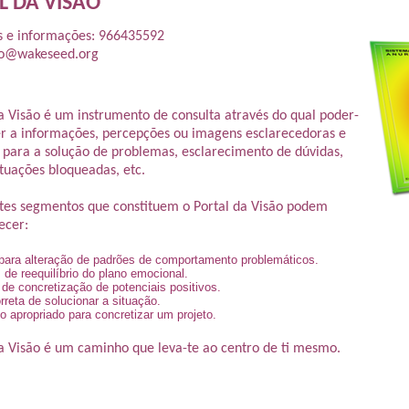
L DA VISÃO
TRANSFORMAÇÃO
PESSOAL
NCIA EMOCIONAL
TERAPIA PRÂNICA ® e
JARDINS TERAPÊUT
 e informações:
966435592
PSICOTERAPIA PRANICA ®
co@wakeseed.org
NCIA ESPIRITUAL
MASSAGEM AYURVÉDICA
CÍRCULOS DE SEM
E
WORKSHOPS DE
Sobre Frederica Teixe
LIDADE:
MASSAGENS
Pepa Bernardes
AMA
TERAPÊUTICAS
IO PESSOAL
PORTAL DA VISÃO
a Visão é um instrumento de consulta através do qual poder-
r a informações, percepções ou imagens esclarecedoras e
M O CONFLITO
ESPIRAL DA VIDA
 para a solução de problemas, esclarecimento de dúvidas,
ituações bloqueadas, etc.
iver com Propósito
CLÍNICA SOCIAL
o Projeto
Curso iniciação â Meditação
ntes segmentos que constituem o Portal da Visão podem
necer:
Festival MAYOM
s para alteração de padrões de comportamento problemáticos.
Sobre Carlos Poço
 de reequilíbrio do plano emocional.
 de concretização de potenciais positivos.
rreta de solucionar a situação.
 apropriado para concretizar um projeto.
a Visão é um caminho que leva-te ao centro de ti mesmo.