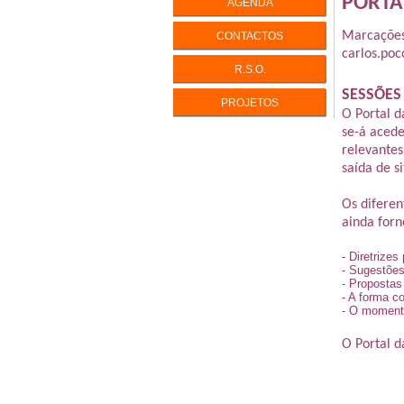
PORTA
AGENDA
INTELIGÊ
Marcações
CONTACTOS
carlos.po
INTELIGÊ
R.S.O.
PERFIS D
SESSÕES
PERSONA
PROJETOS
ENEAGR
EQUILÍBR
O Portal d
se-á acede
LIDAR CO
relevantes
saída de s
IKIGAI - V
A Vida com
Os difere
ainda for
- Diretrize
- Sugestões
- Propostas
- A forma co
- O momento
O Portal d