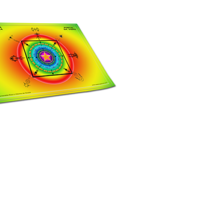
ORGANIZACIONAL
ICOS
FINANCIAMENTO SOCIAL,
ÉTICO E ALTERNATIVO
ENTES
FLORESCIMENTO HUMANO
E ORGANIZACIONAL
ira e
Sobre Emídio Ferra