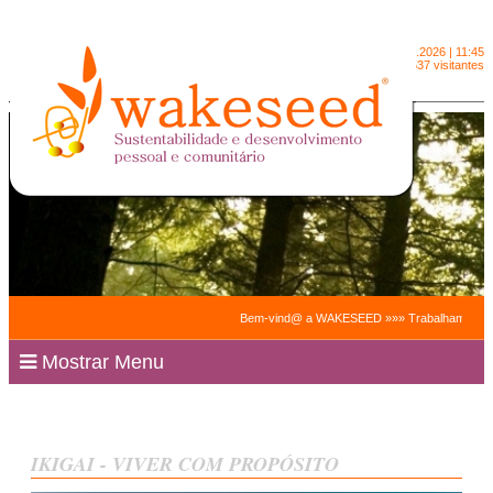
Domingo
9.8.2026 | 11:45
2091537 visitantes
Bem-vind@ a WAKESEED »»» Trabalhamos para facili
Mostrar Menu
IKIGAI - VIVER COM PROPÓSITO