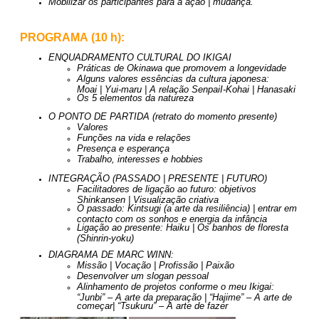
Mobilizar os participantes para a ação | mudança.
PROGRAMA (10 h):
ENQUADRAMENTO CULTURAL DO IKIGAI
Práticas de Okinawa que promovem a longevidade
Alguns valores essências da cultura japonesa:
Moai | Yui-maru | A relação SenpaiI-Kohai | Hanasaki
Os 5 elementos da natureza
O PONTO DE PARTIDA (retrato do momento presente)
Valores
Funções na vida e relações
Presença e esperança
Trabalho, interesses e hobbies
INTEGRAÇÃO (PASSADO | PRESENTE | FUTURO)
Facilitadores de ligação ao futuro: objetivos
Shinkansen | Visualização criativa
O passado: Kintsugi (a arte da resiliência) | entrar em
contacto com os sonhos e energia da infância
Ligação ao presente: Haiku | Os banhos de floresta
(Shinrin-yoku)
DIAGRAMA DE MARC WINN:
Missão | Vocação | Profissão | Paixão
Desenvolver um slogan pessoal
Alinhamento de projetos conforme o meu Ikigai:
“Junbi” – A arte da preparação | “Hajime” – A arte de
começar| “Tsukuru” – A arte de fazer