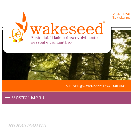
Domingo
9.8.2026 | 13:41
2091581 visitantes
Bem-vind@ a WAKESEED »»» Trabalhamos para facil
Mostrar Menu
BIOECONOMIA