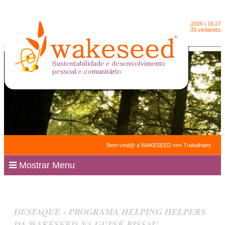
Domingo
9.8.2026 | 16:27
2091633 visitantes
Bem-vind@ a WAKESEED »»» Trabalhamos para facilit
Mostrar Menu
DESTAQUE - PROGRAMA HELPING HELPERS
DA WAKESEED NA GUINÉ BISSAU