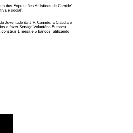
ORGANIZACIONAL
ira das Expressões Artísticas de Carnide"
ICOS
FINANCIAMENTO SOCIAL,
tiva e social”.
ÉTICO E ALTERNATIVO
ENTES
FLORESCIMENTO HUMANO
E ORGANIZACIONAL
da Juventude da J.F. Carnide, a Cláudia e
rios a fazer Serviço Voluntário Europeu
ira e
Sobre Emídio Ferra
construir 1 mesa e 5 bancos, utilizando