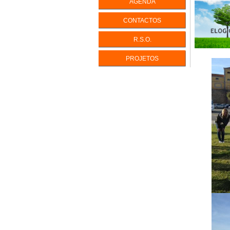
AGENDA
INTELIGÊ
CONTACTOS
INTELIGÊ
R.S.O.
PERFIS D
PERSONA
PROJETOS
ENEAGR
EQUILÍBR
LIDAR CO
IKIGAI - V
A Vida com