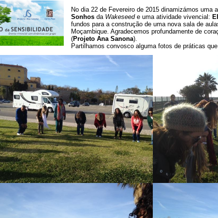
TRANSFORMAÇÃO
No dia 22 de Fevereiro de 2015 dinamizámos uma 
PESSOAL
NCIA EMOCIONAL
TERAPIA PRÂNICA ® e
JARDINS TERAPÊUT
Sonhos
da
Wakeseed
e uma atividade vivencial:
E
PSICOTERAPIA PRANICA ®
fundos para a construção de uma nova sala de aul
NCIA ESPIRITUAL
MASSAGEM AYURVÉDICA
CÍRCULOS DE SEM
Moçambique. Agradecemos profundamente de coraçã
(
Projeto Ana Sanona
).
E
WORKSHOPS DE
Sobre Frederica Teixe
Partilhamos convosco alguma fotos de práticas que 
LIDADE:
MASSAGENS
Pepa Bernardes
AMA
TERAPÊUTICAS
IO PESSOAL
PORTAL DA VISÃO
M O CONFLITO
ESPIRAL DA VIDA
iver com Propósito
CLÍNICA SOCIAL
o Projeto
Curso iniciação â Meditação
Festival MAYOM
Sobre Carlos Poço