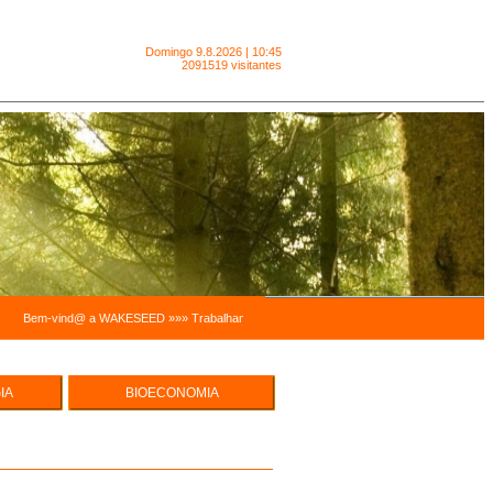
Domingo
9.8.2026 | 10:45
2091519 visitantes
Bem-vind@ a WAKESEED »»» Trabalhamos para facilitar a sustentabilidade pessoal e a sustent
IA
BIOECONOMIA
e Hortas
ECO EMPREENDEDORISMO
cas
UREZA -
MODELOS ECONÓMICOS,
INTEGRADOS E SISTÉMICOS
SUSTENTABILIDADE