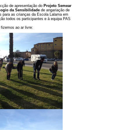
ORGANIZACIONAL
acção de apresentação do
Projeto Semear
ICOS
FINANCIAMENTO SOCIAL,
logio da Sensibilidade
de angariação de
ÉTICO E ALTERNATIVO
as para as crianças da Escola Lalama em
ENTES
FLORESCIMENTO HUMANO
o todos os participantes e à equipa PAS
E ORGANIZACIONAL
ira e
Sobre Emídio Ferra
fizemos ao ar livre: