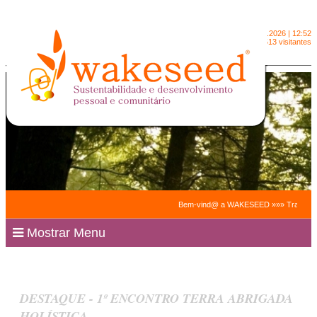
Sexta-feira
7.8.2026 | 12:52
2090513 visitantes
Bem-vind@ a WAKESEED »»» Trabalhamos par
Mostrar Menu
DESTAQUE - 1º ENCONTRO TERRA ABRIGADA
HOLÍSTICA