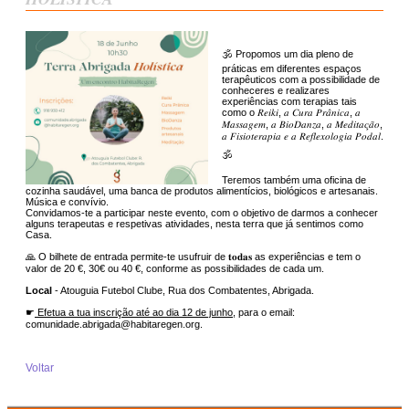
🕉 Propomos um dia pleno de
práticas em diferentes espaços
terapêuticos com a possibilidade de
conheceres e realizares
experiências com terapias tais
como o 𝑅𝑒𝑖𝑘𝑖, 𝑎 𝐶𝑢𝑟𝑎 𝑃𝑟𝑎̂𝑛𝑖𝑐𝑎, 𝑎
𝑀𝑎𝑠𝑠𝑎𝑔𝑒𝑚, 𝑎 𝐵𝑖𝑜𝐷𝑎𝑛𝑧𝑎, 𝑎 𝑀𝑒𝑑𝑖𝑡𝑎𝑐̧𝑎̃𝑜,
𝑎 𝐹𝑖𝑠𝑖𝑜𝑡𝑒𝑟𝑎𝑝𝑖𝑎 𝑒 𝑎 𝑅𝑒𝑓𝑙𝑒𝑥𝑜𝑙𝑜𝑔𝑖𝑎 𝑃𝑜𝑑𝑎𝑙.
🕉
Teremos também uma oficina de
cozinha saudável, uma banca de produtos alimentícios, biológicos e artesanais.
Música e convívio.
Convidamos-te a participar neste evento, com o objetivo de darmos a conhecer
alguns terapeutas e respetivas atividades, nesta terra que já sentimos como
Casa.
🙏 O bilhete de entrada permite-te usufruir de 𝐭𝐨𝐝𝐚𝐬 as experiências e tem o
valor de 20 €, 30€ ou 40 €, conforme as possibilidades de cada um.
Local
- Atouguia Futebol Clube, Rua dos Combatentes, Abrigada.
☛
Efetua a tua inscrição até ao dia 12 de junho
, para o email:
comunidade.abrigada@habitaregen.org.
Voltar