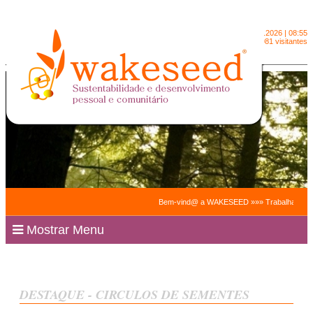
Segunda-feira
10.8.2026 | 08:55
2091981 visitantes
Bem-vind@ a WAKESEED »»» Trabalhamos para fac
Mostrar Menu
DESTAQUE - CIRCULOS DE SEMENTES