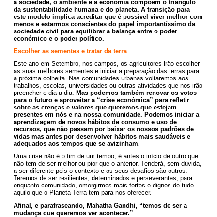
a sociedade, o ambiente e a economia compõem o triângulo
da sustentabilidade humana e do planeta. A transição para
este modelo implica acreditar que é possível viver melhor com
menos e estarmos conscientes do papel importantíssimo da
sociedade civil para equilibrar a balança entre o poder
económico e o poder político.
Escolher as sementes e tratar da terra
Este ano em Setembro, nos campos, os agricultores irão escolher
as suas melhores sementes e iniciar a preparação das terras para
a próxima colheita. Nas comunidades urbanas voltaremos aos
trabalhos, escolas, universidades ou outras atividades que nos irão
preencher o dia-a-dia.
Mas podemos também renovar os votos
para o futuro e aproveitar a “crise económica” para refletir
sobre as crenças e valores que queremos que estejam
presentes em nós e na nossa comunidade. Podemos iniciar a
aprendizagem de novos hábitos de consumo e uso de
recursos, que não passam por baixar os nossos padrões de
vidas mas antes por desenvolver hábitos mais saudáveis e
adequados aos tempos que se avizinham.
Uma crise não é o fim de um tempo, é antes o início de outro que
não tem de ser melhor ou pior que o anterior. Tenderá, sem dúvida,
a ser diferente pois o contexto e os seus desafios são outros.
Teremos de ser resilientes, determinados e perseverantes, para
enquanto comunidade, emergirmos mais fortes e dignos de tudo
aquilo que o Planeta Terra tem para nos oferecer.
Afinal, e parafraseando, Mahatha Gandhi, “temos de ser a
mudança que queremos ver acontecer.”