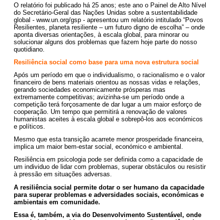
O relatório foi publicado há 25 anos; este ano o Painel de Alto Nível
do Secretário-Geral das Nações Unidas sobre a sustentabilidade
global -
www.un.org/gsp
- apresentou um relatório intitulado “Povos
Resilientes, planeta resiliente – um futuro digno de escolha” – onde
aponta diversas orientações, à escala global, para minorar ou
solucionar alguns dos problemas que fazem hoje parte do nosso
quotidiano.
Resiliência social como base para uma nova estrutura social
Após um período em que o individualismo, o racionalismo e o valor
financeiro de bens materiais orientou as nossas vidas e relações,
gerando sociedades economicamente prósperas mas
extremamente competitivas; avizinha-se um período onde a
competição terá forçosamente de dar lugar a um maior esforço de
cooperação. Um tempo que permitirá a renovação de valores
humanistas aceites à escala global e sobrepô-los aos económicos
e políticos.
Mesmo que esta transição acarrete menor prosperidade financeira,
implica um maior bem-estar social, económico e ambiental.
Resiliência em psicologia pode ser definida como a capacidade de
um individuo de lidar com problemas, superar obstáculos ou resistir
à pressão em situações adversas.
A resiliência social permite dotar o ser humano da capacidade
para superar problemas e adversidades sociais, económicas e
ambientais em comunidade.
Essa é, também, a via do Desenvolvimento Sustentável, onde