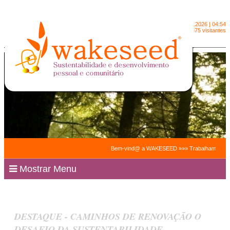
Segunda-feira
10.8.2026 | 04:54
2091875 visitantes
Bem-vind@ a WAKESEED »»» Trabalhamos para facili
Mostrar Menu
DESTAQUE - CAMINHOS DE RENOVAÇÃO O
DESAFIO DA SUSTENTABILIDADE