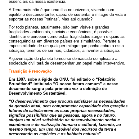
essenciais da nossa existência.
A Terra mais não é que uma ilha no universo, vivendo num
equilíbrio desconcertante, capaz de sustentar o milagre da vida e
suportar as nossas “rotinas”. Mas até quando?
Por todo planeta, atualmente, são bem visíveis grandes
fragilidades ambientais, sociais e económicas; é possível
identificar e perceber como estas fragilidades surgem e quais as
consequências em diversos países em simultâneo. Perante a
impossibilidade de um qualquer milagre que ponha cobro a essa
situação, teremos de ser nós, cidadãos, a inverter a situação.
A governação do planeta tornou-se demasiado complexa e a
sociedade civil terá de desempenhar um papel mais interventivo.
Transição é renovação
Em 1987, sobe a égide da ONU, foi editado o “Relatório
Brundtland” intitulado “O nosso futuro comum” e nesse
documento surgiu pela primeira vez a definição de
Desenvolvimento Sustentável.
“O desenvolvimento que procura satisfazer as necessidades
da geração atual, sem comprometer capacidade das gerações
futuras de satisfazerem as suas próprias necessidades,
significa possibilitar que as pessoas, agora e no futuro,
atinjam um nível satisfatório de desenvolvimento social e
económico e de realização humana e cultural, fazendo, ao
mesmo tempo, um uso razoável dos recursos da terra e
preservando as espécies e os habitats naturais”