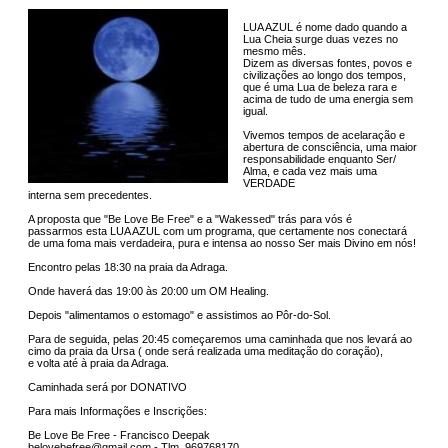
LUA AZUL é nome dado quando a
Lua Cheia surge duas vezes no
mesmo mês.
Dizem as diversas fontes, povos e
civilizações ao longo dos tempos,
que é uma Lua de beleza rara e
acima de tudo de uma energia sem
igual.
Vivemos tempos de acelaração e
abertura de consciência, uma maior
responsabilidade enquanto Ser/
Alma, e cada vez mais uma
VERDADE
interna sem precedentes.
A proposta que "Be Love Be Free" e a "Wakessed" trás para vós é
passarmos esta LUA AZUL com um programa, que certamente nos conectará
de uma foma mais verdadeira, pura e intensa ao nosso Ser mais Divino em nós!
Encontro pelas 18:30 na praia da Adraga.
Onde haverá das 19:00 às 20:00 um OM Healing.
Depois "alimentamos o estomago" e assistimos ao Pôr-do-Sol.
Para de seguida, pelas 20:45 começaremos uma caminhada que nos levará ao
cimo da praia da Ursa ( onde será realizada uma meditação do coração),
e volta até à praia da Adraga.
Caminhada será por DONATIVO
Para mais Informações e Inscrições:
Be Love Be Free - Francisco Deepak
belovebefree@gmail.com - Tlm. 969768170