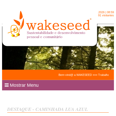
Domingo
9.8.2026 | 08:59
2091491 visitantes
Bem-vind@ a WAKESEED »»» Trabalhamos para fac
Mostrar Menu
DESTAQUE - CAMINHADA LUA AZUL