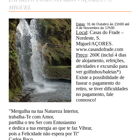
MIGUEL
Datas
: 31 de Outubro às 21h00 até
4 de Novembro às 17h30
Local
: Casas do Frade –
Nordeste, S.
Miguel/AÇORES.
www.casasdofrade.com
Preço
: 260€ (incluí 4 dias
de alojamento, refeições,
atividades e excursão para
ver golfinhos/baleias*)
Existe a possibilidade de
fasear o pagamento do
retiro, se tiver dificuldades
no pagamento, fale
connosco!
"Mergulha na tua Natureza Interior,
trabalha-Te com Amor,
partilha o teu Ser com Entusiasmo
e dedica a tua energia ao que te faz Vibrar,
pois a Felicidade não espera por Ti"
Carlos Poço