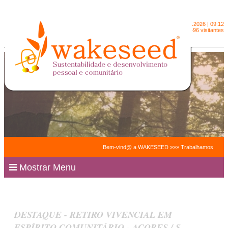
Domingo
9.8.2026 | 09:12
2091496 visitantes
Bem-vind@ a WAKESEED »»» Trabalhamos para facilitar
Mostrar Menu
DESTAQUE - RETIRO VIVENCIAL EM
ESPÍRITO COMUNITÁRIO - AÇORES / S.