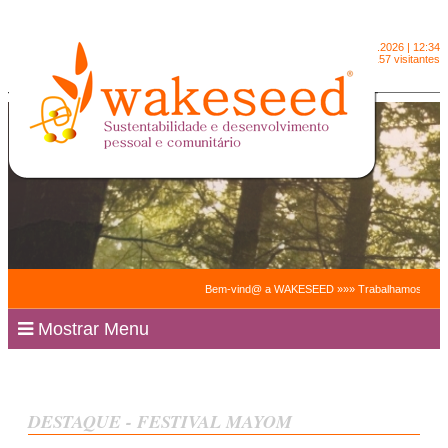
Sábado
8.8.2026 | 12:34
2091157 visitantes
Bem-vind@ a WAKESEED »»» Trabalhamos para facilitar 
Mostrar Menu
DESTAQUE - FESTIVAL MAYOM