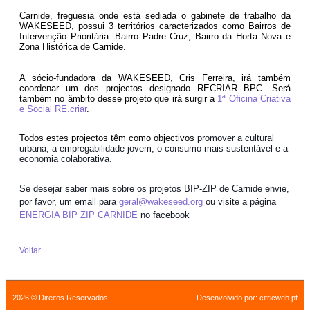
Carnide, freguesia onde está sediada o gabinete de trabalho da
WAKESEED, possui 3 territórios caracterizados como Bairros de
Intervenção Prioritária: Bairro Padre Cruz, Bairro da Horta Nova e
Zona Histórica de Carnide.
A sócio-fundadora da WAKESEED, Cris Ferreira, irá também
coordenar um dos projectos designado RECRIAR BPC.
Será
também no âmbito desse projeto que irá surgir a
1ª Oficina Criativa
e Social RE.criar
.
Todos estes projectos têm como objectivos
promover a cultural
urbana, a empregabilidade jovem, o consumo mais sustentável e a
economia colaborativa.
Se desejar saber mais sobre os projetos BIP-ZIP de Carnide envie,
por favor, um email para
geral@wakeseed.org
ou visite a página
ENERGIA BIP ZIP CARNIDE
no facebook
Voltar
2026 © Direitos Reservados
Desenvolvido por:
citricweb.pt