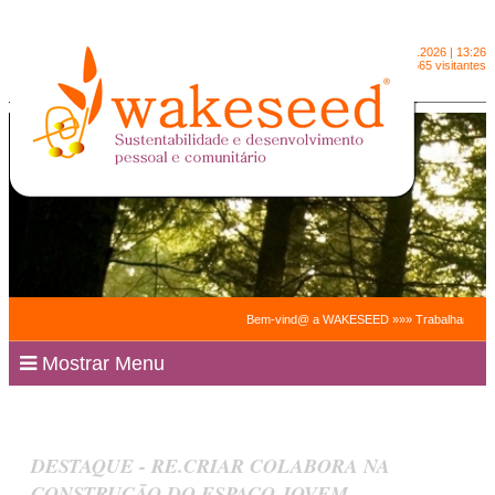
Domingo
9.8.2026 | 13:26
2091565 visitantes
Bem-vind@ a WAKESEED »»» Trabalhamos para faci
Mostrar Menu
DESTAQUE - RE.CRIAR COLABORA NA
CONSTRUÇÃO DO ESPAÇO JOVEM